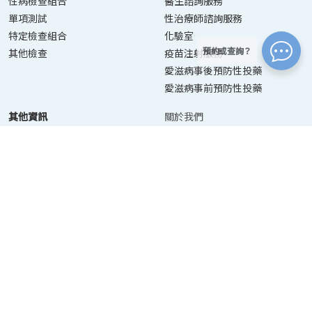
性病檢查組合
醫生諮詢服務
單項測試
性治療師諮詢服務
特定檢查組合
化驗室
預約或查詢？
其他檢查
疫苗注射服務
愛滋病事後預防性投藥
愛滋病事前預防性投藥
其他資訊
關於我們
聯絡我們
資訊目錄
預約服務
最新消息
收集個人資料聲明
｜
私隱政策聲明
｜
免責聲明
© 2026 Urban Medical Limited. 版權所有