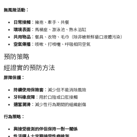
無風險活動：
日常接觸
：擁抱、牽手、共餐
環境表面
：馬桶座、游泳池、熱水浴缸
共用物品
：餐具、衣物、毛巾（除非被新鮮瘡口液體污染）
空氣傳播
：咳嗽、打噴嚏、呼吸相同空氣
預防策略
經證實的預防方法
屏障保護：
持續使用保險套
：減少但不能消除風險
牙科橡皮障
：用於口陰或口肛接觸
適當潤滑
：減少性行為期間的組織創傷
行為策略：
與接受檢測的伴侶保持一對一關係
性活躍人士定期接受性病檢測