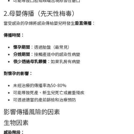
可能導致口腔或喉嚨出現原發性瘡口
2.母嬰傳播（先天性梅毒）
當受感染的孕婦將感染傳給嬰兒時發生
垂直傳播
：
傳播時間：
懷孕期間
：透過胎盤（最常見）
分娩期間
：接觸產道中的感染性病變
很少透過母乳餵養
：如果乳房有病變
對懷孕的影響：
未經治療的傳播率為50-80%
可能導致死產、新生兒死亡或嚴重殘疾
可透過適當的產前篩檢和治療預防
影響傳播風險的因素
生物因素
感染階段：