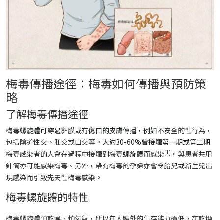
梅毒傳播途徑：梅毒如何傳播與預防策
略
了解梅毒傳播途徑
梅毒
螺旋體可穿過黏膜或有傷口的皮膚傳播，例如
不安全的性行為，
包括陰道性交、肛交或口交等。
大約30-60%曾接觸第一期或第二期
[1]
梅毒感染者的人會在
過程中接觸到梅毒
螺旋體
而感染
。與患者共用
針筒亦可能感染梅毒。另外，帶有梅毒的孕婦亦會令胎兒或新生兒出
現感染而引致先天性梅毒感染。
梅毒螺旋體的特性
梅毒螺旋體怕乾燥、怕氧氣，所以在人體外的生存能力極低，在乾燥