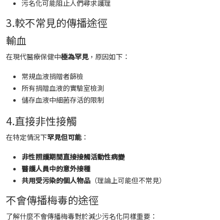
污名化可能阻止人們尋求護理
3.較不常見的傳播途徑
輸血
在現代醫療保健中
極為罕見
，原因如下：
常規血液捐贈者篩檢
所有捐贈血液的實驗室檢測
儲存血液中細菌存活的限制
4.直接非性接觸
在特定情況下
罕見但可能
：
非性照護期間直接接觸活動性病變
醫護人員中的意外接種
共用受污染的個人物品
（理論上可能但不常見）
不會傳播梅毒的途徑
了解什麼不會傳播梅毒對於減少污名化同樣重要：