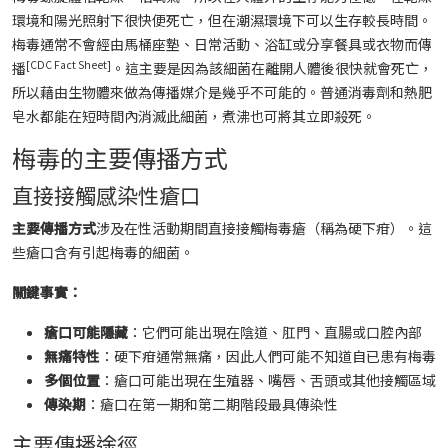
環境和陽光照射下很快便死亡，但在潮濕環境下可以生存較長時間。
梅毒通常不會經由馬桶座墊、日常活動、浴缸或分享餐具或衣物而傳
[CDC Fact Sheet]
播
。這主要是因為該細菌在離開人體後很快就會死亡，
所以藉由生物體來做為傳播媒介是幾乎不可能的。普通消毒劑和熱肥
皂水都能在短時間內消滅此細菌，煮沸也可將其立即殺死。
梅毒的主要傳播方式
直接接觸感染性瘡口
主要傳播方式
涉及在性活動期間直接接觸梅毒瘡（稱為硬下疳）。這
些瘡口含有引起梅毒的細菌。
關鍵事實：
瘡口可能隱藏
：它們可能出現在陰道、肛門、直腸或口腔內部
無痛特性
：硬下疳通常無痛，因此人們可能不知道自已患有梅毒
多個位置
：瘡口可能出現在生殖器、嘴唇、舌頭或其他接觸區域
傳染期
：瘡口在第一期和第二期階段最具傳染性
主要傳播途徑