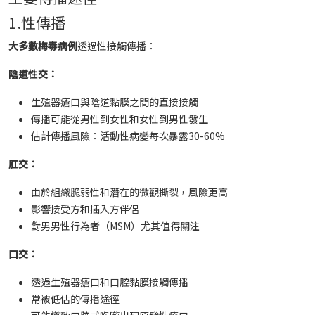
1.性傳播
大多數梅毒病例
透過性接觸傳播：
陰道性交：
生殖器瘡口與陰道黏膜之間的直接接觸
傳播可能從男性到女性和女性到男性發生
估計傳播風險：活動性病變每次暴露30-60%
肛交：
由於組織脆弱性和潛在的微觀撕裂，風險更高
影響接受方和插入方伴侶
對男男性行為者（MSM）尤其值得關注
口交：
透過生殖器瘡口和口腔黏膜接觸傳播
常被低估的傳播途徑