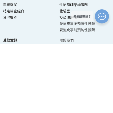
單項測試
性治療師諮詢服務
特定檢查組合
化驗室
預約或查詢？
其他檢查
疫苗注射服務
愛滋病事後預防性投藥
愛滋病事前預防性投藥
其他資訊
關於我們
聯絡我們
資訊目錄
預約服務
最新消息
收集個人資料聲明
｜
私隱政策聲明
｜
免責聲明
© 2026 Urban Medical Limited. 版權所有