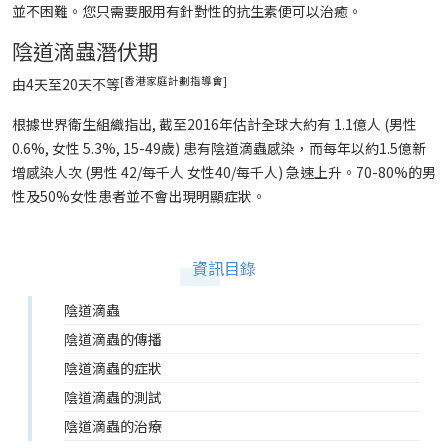
並不困難。您只需要服用有針對性的抗生素便可以治癒。
陰道滴蟲
潛伏期
[
香港家庭計劃指導會
]
由4天至20天不等
根據世界衛生組織指出, 截至2016年估計全球大約有 1.1億人 (男性
0.6%, 女性 5.3%, 15-49歲) 患有陰道滴蟲感染，而每年以約1.5億新
增感染人次 (男性 42/每千人 女性40/每千人) 急速上升。70-80%的男
性及50%女性患者並不會出現明顯症狀。
資訊目錄
陰道滴蟲
陰道滴蟲的傳播
陰道滴蟲的症狀
陰道滴蟲的測試
陰道滴蟲的治療