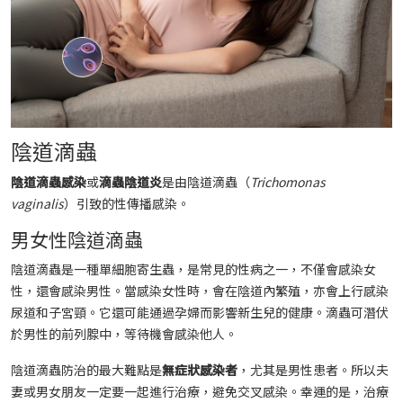
陰道滴蟲
陰道滴蟲感染
或
滴蟲陰道炎
是由陰道滴蟲（
Trichomonas
vaginalis
）引致的性傳播感染。
男女性陰道滴蟲
陰道滴蟲是一種單細胞寄生蟲，是常見的性病之一，不僅會感染女
性，還會感染男性。當感染女性時，會在陰道內繁殖，亦會上行感染
尿道和子宮頸。它還可能通過孕婦而影響新生兒的健康。滴蟲可潛伏
於男性的前列腺中，等待機會感染他人。
陰道滴蟲防治的最大難點是
無症狀感染者
，尤其是男性患者。所以夫
妻或男女朋友一定要一起進行治療，避免交叉感染。幸運的是，治療