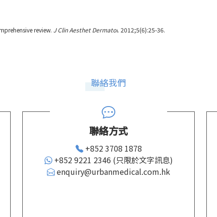
omprehensive review.
J Clin Aesthet Dermatol
. 2012;5(6):25-36.
聯絡我們
聯絡方式
+852 3708 1878
+852 9221 2346 (只限於文字訊息)
enquiry@urbanmedical.com.hk