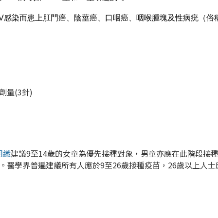
HPV感染而患上肛門癌、陰莖癌、口咽癌、咽喉腫塊及性病疣（俗
量(3針)
組織
建議9至14歲的女童為優先接種對象，男童亦應在此階段接
。醫學界普遍建議所有人應於9至26歲接種疫苗，26歲以上人