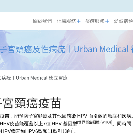
關於我們
化驗服務
醫療服務
愛滋病預
子宮頸癌及性病疣︱Urban Medical
︱Urban Medical 德立醫療
︱子宮頸癌疫苗
疫苗，能預防子宮頸癌及其他因感染 HPV 而引致的癌症和疾病
世界衛生組織 (WHO)
]
[
引起。9價HPV疫苗能覆蓋以上7種 HPV 基因型
。同時間，
1
HPV病毒如HPV6型和11型引起的
。