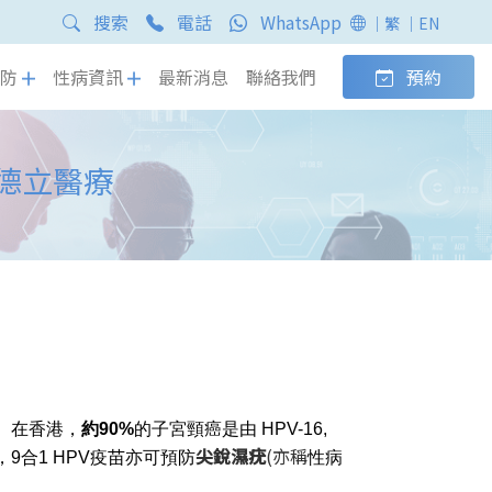
搜索
電話
WhatsApp
｜繁
｜EN
防
性病資訊
最新消息
聯絡我們
預約
 德立醫療
。在香港，
約90%
的子宮頸癌是由 HPV-16,
尖銳濕疣
(亦稱
9合1 HPV疫苗亦可預防
性病