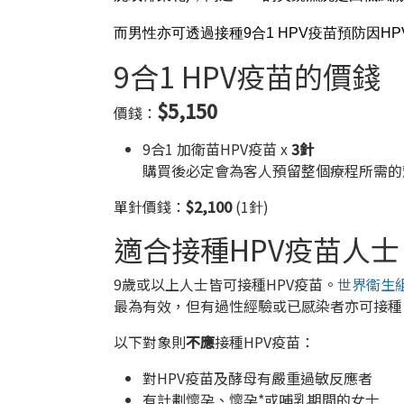
而男性亦可透過接種9合1 HPV疫苗預防因
9合1 HPV疫苗的價錢
$5,150
價錢：
9合1 加衛苗HPV疫苗 x
3針
購買後必定會為客人預留整個療程所需的劑
單針價錢：
$2,100
(1針)
適合接種HPV疫苗人士
9歲或以上人士皆可接種HPV疫苗。
世界衞生
最為有效，但有過性經驗或已感染者亦可接種
以下對象則
不應
接種HPV疫苗：
對HPV疫苗及酵母有嚴重過敏反應者
有計劃懷孕、懷孕*或哺乳期間的女士