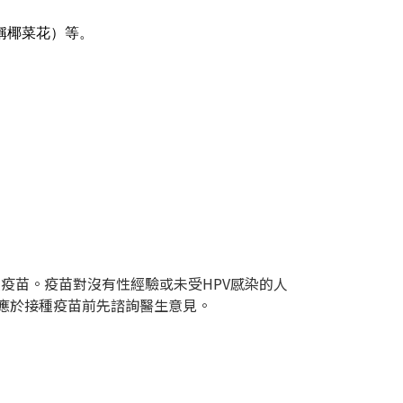
稱椰菜花）等。
種疫苗。疫苗對沒有性經驗或未受HPV感染的人
士應於接種疫苗前先諮詢醫生意見。