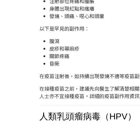
注射部位疼痛和腫脹
身體出現紅點和瘙癢
發燒、頭痛、噁心和頭暈
以下是罕見的副作用：
腹瀉
皮疹和蕁麻疹
關節疼痛
昏厥
在疫苗注射後，如持續出現發燒不適等疫苗副
在接種疫苗之前，建議先向醫生了解清楚相關
人士亦不宜接種疫苗。詳細的疫苗副作用資訊
人類乳頭瘤病毒（HPV）