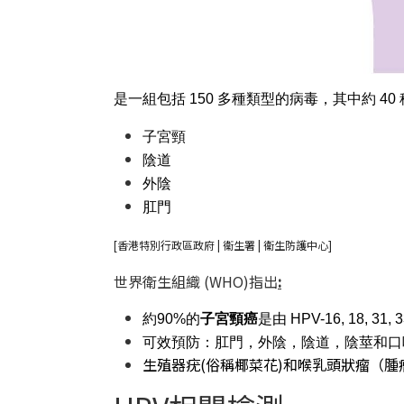
是一組包括 150 多種類型的病毒，其中約 4
子宮頸
陰道
外陰
肛門
[
香港特別行政區政府 | 衞生署 | 衞生防護中心
]
世界衛生組織 (WHO)
指出
:
約90%的
子宮頸癌
是由 HPV-16, 18, 
可效預防：肛門，外陰，陰道，陰莖和口
生殖器疣(俗稱椰菜花)和喉乳頭狀瘤（腫瘤從