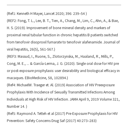
(Ref1:
Kenneth H Mayer, Lancet 2020; 396: 239–54
)
(REF2:
Fong, T. L., Lee, B. T., Tien, A., Chang, M., Lim, C., Ahn, A., & Bae,
H. S. (2019). Improvement of bone mineral density and markers of
proximal renal tubular function in chronic hepatitis B patients switched
from tenofovir disoproxil fumarate to tenofovir alafenamide. Journal of
viral hepatitis, 26(5), 561-567
.)
(REF3:
Massud, I., Ruone, S., Zlotorzynska, M., Haaland, R., Mills, P.,
Cong, M. E., ... & García-Lerma, J. G. (2020). Single oral dose for HIV pre
or post-exposure prophylaxis: user desirability and biological efficacy in
macaques. EBioMedicine, 58, 102894
.)
(Ref4:
MichaelW. Traeger et. Al. (2019) Association of HIV Preexposure
Prophylaxis With Incidence of Sexually Transmitted Infections Among
Individuals at High Risk of HIV Infection. JAMA April 9, 2019 Volume 321,
Number 14
. )
(Ref5:
Raymond A. Tetteh et al (2017) Pre-Exposure Prophylaxis for HIV
Prevention: Safety Concerns Drug Saf (2017) 40:273–283
)