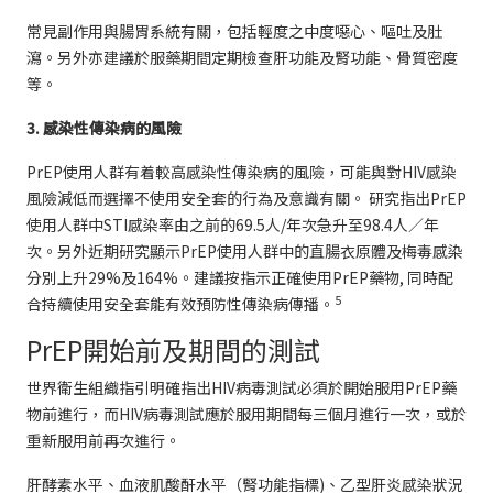
常見副作用與腸胃系統有關，包括輕度之中度噁心、嘔吐及肚
瀉。另外亦建議於服藥期間定期檢查肝功能及腎功能、骨質密度
等。
3. 感染性傳染病的風險
PrEP使用人群有着較高感染性傳染病的風險，可能與對HIV感染
風險減低而選擇不使用安全套的行為及意識有關。 研究指出PrEP
使用人群中STI感染率由之前的69.5人/年次急升至98.4人／年
次。另外近期研究顯示PrEP使用人群中的直腸衣原體及梅毒感染
分別上升29%及164%。建議按指示正確使用PrEP藥物, 同時配
5
合持續使用安全套能有效預防性傳染病傳播。
PrEP開始前及期間的測試
世界衛生組織指引明確指出HIV病毒測試必須於開始服用PrEP藥
物前進行，而HIV病毒測試應於服用期間每三個月進行一次，或於
重新服用前再次進行。
肝酵素水平、血液肌酸酐水平（腎功能指標)、乙型肝炎感染狀況