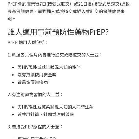
PrEP會於服藥後7日(接受式肛交）或21日後(接受式陰道交)達致
最高保護效果，而對插入式陰道交或插入式肛交的保護效果未
明。
誰人適用事前預防性藥物PrEP?
PrEP 適用人群包括：
1. 於過去六個月內曾進行肛交或陰道交的人士並：
與HIV陽性或感染狀況未知的性伴
沒有持續使用安全套
曾患性傳染疾病
2. 有注射藥物習慣的人士並：
與HIV陽性或感染狀況未知的人同時注射
曾共用針筒、針頭或注射儀器
3. 曾接受PEP療程的人士並：