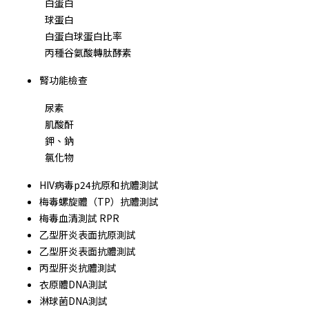
白蛋白
球蛋白
白蛋白球蛋白比率
丙種谷氨酸轉肽酵素
腎功能檢查
尿素
肌酸酐
鉀、鈉
氯化物
HIV病毒p24抗原和抗體測試
梅毒螺旋體（TP）抗體測試
梅毒血清測試 RPR
乙型肝炎表面抗原測試
乙型肝炎表面抗體測試
丙型肝炎抗體測試
衣原體DNA測試
淋球菌DNA測試