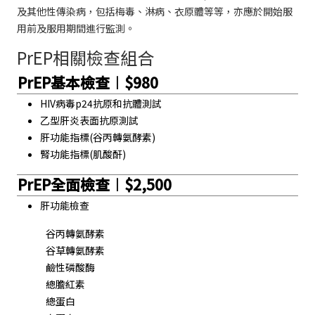
及其他性傳染病，包括梅毒、淋病、衣原體等等，亦應於開始服
用前及服用期間進行監測。
PrEP相關檢查組合
PrEP基本檢查︱$980
HIV病毒p24抗原和抗體測試
乙型肝炎表面抗原測試
肝功能指標(谷丙轉氨酵素)
腎功能指標(肌酸酐)
PrEP全面檢查︱$2,500
肝功能檢查
谷丙轉氨酵素
谷草轉氨酵素
鹼性磷酸酶
總膽紅素
總蛋白