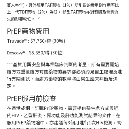
百人每年)，另外服用TAF藥物（1%）所引致的嚴重副作用率比
上一代TDF藥物（2%）為低。 新型TAF藥物亦對腎臟及骨質流
1-2
失的影響較低。
PrEP藥物費用
Truvada® : $7,750/樽 (30粒)
® : $8,350/樽 (30粒)
Descovy
***基於用藥安全與專業臨床判斷的考量，所有需要開始
處方或重覆處方有關藥物的要求都必須約見醫生處理及進
行有關測試，而處方藥物的數量將由醫生臨床判斷及決
定。
PrEP服用前檢查
在香港或網上訂購PrEP藥物，需要提供醫生處方或最近
的HIV、乙型肝炎、腎功能及肝功能測試結果的文件。在
服用PrEP藥物途中，亦建議每3個月進行1次HIV檢測，腎