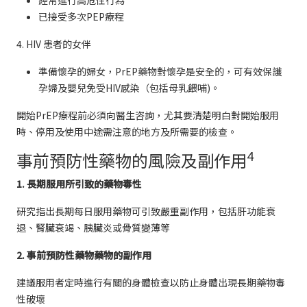
經常進行高危性行為
已接受多次PEP療程
4. HIV 患者的女伴
準備懷孕的婦女，PrEP藥物對懷孕是安全的，可有效保護
孕婦及嬰兒免受HIV感染（包括母乳餵哺)。
開始PrEP療程前必須向醫生咨詢，尤其要清楚明白對開始服用
時、停用及使用中途需注意的地方及所需要的檢查。
4
事前預防性藥物的風險及副作用
1. 長期服用所引致的藥物毒性
研究指出長期每日服用藥物可引致嚴重副作用，包括肝功能衰
退、腎臟衰竭、胰臟炎或骨質變薄等
2. 事前預防性藥物藥物的副作用
建議服用者定時進行有關的身體檢查以防止身體出現長期藥物毒
性破壞