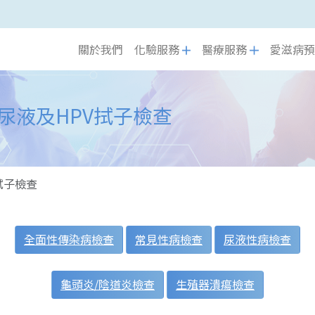
關於我們
化驗服務
醫療服務
愛滋病預
、尿液及HPV拭子檢查
拭子檢查
全面性傳染病檢查
常見性病檢查
尿液性病檢查
龜頭炎/陰道炎檢查
生殖器潰瘍檢查