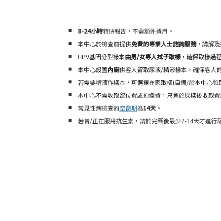
8-24小時
特快報告，不需額外費用。
本中心於檢查前提供
免費的專業人士諮詢服務
，講解及
HPV基因分型樣本
由男/女專人拭子取樣
，確保取樣過
本中心設置
內廁
供客人留取尿液/精液樣本，確保客人
若需要精液作樣本，可選擇在家取樣(自備/於本中心領
本中心不需收取留位費或預繳費，只會於採樣後收取費
常見性病檢查的
空窗期
為
14天
。
若曾/正在服用抗生素，請於完藥後最少7-14天才進