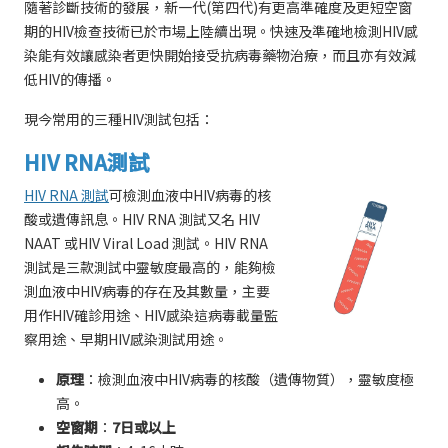
隨著診斷技術的發展，新一代(第四代)有更高準確度及更短空窗
期的HIV檢查技術已於市場上陸續出現。快速及準確地檢測HIV感
染能有效讓感染者更快開始接受抗病毒藥物治療，而且亦有效減
低HIV的傳播。
現今常用的三種HIV測試包括：
HIV RNA測試
HIV RNA 測試
可檢測血液中HIV病毒的核
酸或遺傳訊息。HIV RNA 測試又名 HIV
NAAT 或HIV Viral Load 測試。HIV RNA
測試是三款測試中靈敏度最高的，能夠檢
測血液中HIV病毒的存在及其數量，主要
用作HIV確診用途、HIV感染這病毒載量監
察用途、早期HIV感染測試用途。
原理
：檢測血液中HIV病毒的核酸（遺傳物質），靈敏度極
高。
空窗期
：
7日或以上