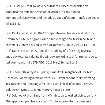
(REF: Busch MP, et al. Relative sensitivities of licensed nucleic acid
amplification tests for detection of viremia in early human
immunodeficiency virus and hepatitis C virus infection. Transfusion 2005;
45:1853–63.)
(Ref:
Paul R. Wratil et. Al. 2020 Comparative multi-assay evaluation of
Determine™ HIV-1/2 Ag/Ab Combo rapid diagnostic tests in acute and
chronic HIV infection. Med Microbiol Immunol. 2020; 209(2): 139–150
.).
(Ref:
Darlene Taylor et. Al. (2014) Probability of a false-negative HIV
antibody test result during the window period: a tool for pre- and post-
test counselling. Int J STD AIDS. 2015 Mar;26(4):215-24
.)
(REF:
Kevin P. Delaney et al. (2017) Time Until Emergence of HIV Test
Reactivity Following Infection With HIV-1: Implications for Interpreting
Test Results and Retesting After Exposure Clinical Infectious Diseases
,
Volume 64, Issue 1, 1 January 2017, Pages 53–59)
(Ref.
Delaney KP et al. Time from HIV infection to earliest detection for 4
FDA-approved point-of-care tests. Conference on Retroviruses and