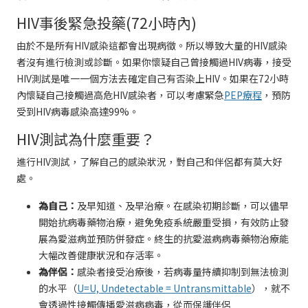
HIV事後緊急投藥(72小時內)
由於不是所有HIV感染這都會出現病徵。所以導致大量的HIV感染
者沒有進行檢測或診斷。如果你懷疑自己曾接觸過HIV病毒，接受
HIV測試是唯一一個方法去確定自己有否染上HIV。如果在72小時
內懷疑自己接觸過高危HIV感染者，可以考慮緊急
PEP療程
，預防
受到HIV病毒感染高達99%。
HIV測試為什麼重要？
進行HIV測試，了解自己的感染狀況，對自己和伴侶都有莫大好
處。
為自己：
及早知道、及早治療。在感染初期診斷，可以儘早
開始抗病毒藥物治療，避免免疫系統嚴重受損，有效防止發
展為愛滋病並預防併發症。終生的抗愛滋病病毒藥物治療能
大幅改善健康狀況和存活率。
為伴侶：
感染者接受治療後，若病毒量持續抑制到無法檢測
的水平（
U=U, Undetectable = Untransmittable
），就不
會透過性接觸傳播愛滋病病毒，從而保護伴侶