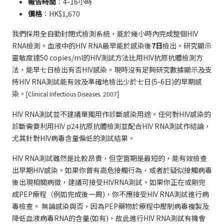
報告時間
：4-16小時
價格
：HK$1,670
我們採用全自動封閉式檢測系統，能於幾小時內完成整個HIV
RNA檢測。血液中的HIV RNA最早能於感染後
7日
檢出。研究顯示
靈敏度達50 copies/ml的HIV測試方法比用HIV抗原抗體檢測方
法，能早七日檢出有否HIV感染。現時沒有足夠研究數據顯示及支
持HIV RNA測試能有效及準確地檢出少於七日(5-6日)的早期感
染。
[Clinical Infectious Diseases. 2007]
HIV RNA測試並不建議單獨用作診斷感染用途。任何對HIV感染的
診斷需要利用HIV p24抗原抗體檢測並配合HIV RNA測試作結論，
尤其針對HIV病毒含量偏低的測試結果。
HIV RNA測試雖然是比較昂貴，但空窗期是最短的，能有效檢查
出早期HIV感染。如果你曾有高危接觸行為，或者於疑似接觸病毒
後出現相關病徵，建議可接受HIVRNA測試。如果你正在或剛完
成PEP療程（例如完成後一周)，你不應接受HIV RNA測試進行病
毒檢查。 無論感染與否，因為PEP藥物於療程中壓制病毒複製及
降低血液病毒RNA的含量(如有)，故此進行HIV RNA測試有機會