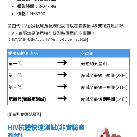
報告時間
：8-24小時
價格
：HK$390
第四代HIV p24抗原及抗體測試可以在暴露後
45 天
可靠地排除
HIV，這應該是使用這些檢測時應用的空窗期。
[BHIVA/BASHH/BIA Adult HIV Testing Guidelines 2020]
愛滋病檢測產品
空窗期
→
第一代
最短約五星期
→
第二代
縮減至最短四星期(28日)
→
第三代
縮減至最短三星期(21日)
→
第四代(實驗室測試)
縮減至最短
兩星期
(14日)
[衛生署HIV測試服務]
HIV抗體快速測試(非實驗室
測試)