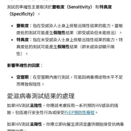
測試的準確性主要取決於
靈敏度（Sensitivity）
和
特異度
（Specificity）
。
靈敏度
：指在受感染人士身上檢驗出陽性結果的能力。靈敏
度低的測試可能產生
假陰性
結果（即受感染但未能檢出）。
特異度
：指在未受感染人士身上檢驗出陰性結果的能力。特
異度低的測試可能產生
假陽性
結果（即未感染卻顯示陽
性）。
影響準確性的因素
：
空窗期
：在空窗期內進行測試，可能因病毒標誌物水平不足
而導致假陰性。
愛滋病毒測試結果的處理
如果HIV測試
呈陰性
，你應該考慮採用一系列預防HIV感染的措
施，包括進行安全性行為或接受
PrEP預防性療程
。
如果HIV測試
呈陽性
，你應立即向醫生資訊並盡快開始接受抗病毒