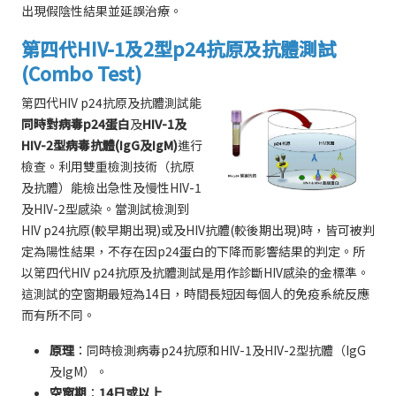
出現假陰性結果並延誤治療。
第四代HIV-1及2型p24抗原及抗體測試
(Combo Test)
第四代HIV p24抗原及抗體測試能
同時對病毒p24蛋白
及
HIV-1及
HIV-2型病毒抗體(IgG及IgM)
進行
檢查。利用雙重檢測技術（抗原
及抗體）能檢出急性及慢性HIV-1
及HIV-2型感染。當測試檢測到
HIV p24抗原(較早期出現)或及HIV抗體(較後期出現)時，皆可被判
定為陽性結果，不存在因p24蛋白的下降而影響結果的判定。所
以第四代HIV p24抗原及抗體測試是用作診斷HIV感染的金標準。
這測試的空窗期最短為14日，時間長短因每個人的免疫系統反應
而有所不同。
原理
：同時檢測病毒p24抗原和HIV-1及HIV-2型抗體（IgG
及IgM）。
空窗期
：
14日或以上