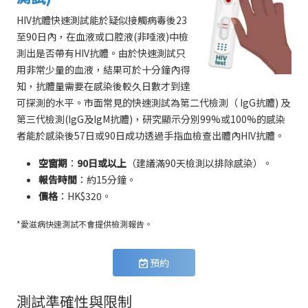
HIV抗體快速測試能於疑似接觸病毒後23
至90日內，在血液或口腔液(非唾液)中檢
測出是否帶有HIV抗體。由於快速測試只
用非常少量的血液，結果可於十分鐘內得
知，抗體量需要在感染後較久日數才到達
可探測的水平。市面常見的快速測試為第二代檢測（ IgG抗體) 及
第三代檢測(IgG及IgM抗體)，研究顯示分別99%或100%的感染
者能於感染後57日或90日成功透過手指血檢查出體內HIV抗體。
空窗期
：
90日或以上
（建議滿90天檢測以排除感染）。
報告時間
：約15分鐘。
價格
：HK$320。
*愛滋病
快速測試不會提供檢測報告。
預約
測試準確性與限制