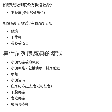
如膀胱受到感染有機會出現:
下腹痛(接近盆骨部位)
如腎臟出現感染有機會出現:
發燒
下背痛
噁心或嘔吐
男性前列腺感染的症狀
小便刺痛或灼熱感
小便困難，包括滴尿，排尿延遲
尿頻
小便混濁
血尿(小便呈紅色或粉紅色)
下腹疼痛
會陰疼痛
射精時疼痛